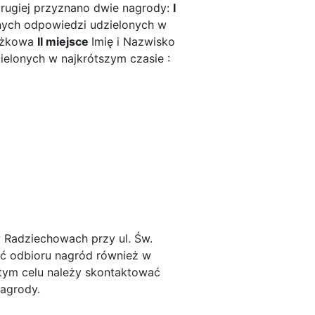
drugiej przyznano dwie nagrody:
I
nych odpowiedzi udzielonych w
iążkowa
II miejsce
Imię i Nazwisko
elonych w najkrótszym czasie :
w Radziechowach przy ul. Św.
ość odbioru nagród również w
tym celu należy skontaktować
nagrody.