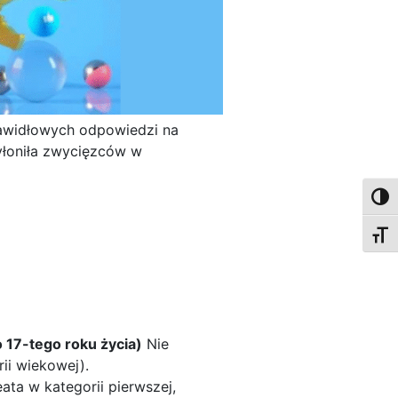
rawidłowych odpowiedzi na
yłoniła zwycięzców w
Toggl
Toggl
o 17-tego roku życia)
Nie
ii wiekowej).
ata w kategorii pierwszej,