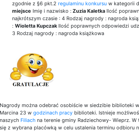
zgodnie z §6 pkt.2
regulaminu konkursu
w kategorii 
miejsce
Imię i nazwisko :
Zuzia Kaletka
Ilość popraw
najkrótszym czasie : 4 Rodzaj nagrody : nagroda ks
:
Wioletta Kupczak
Ilość poprawnych odpowiedzi udzi
3 Rodzaj nagrody : nagroda książkowa
Nagrody można odebrać osobiście w siedzibie biblioteki 
Marcina 23 w
godzinach pracy
biblioteki. Istnieje możliw
naszych
Filiach
na terenie gminy Radziechowy- Wieprz. W 
się z wybrana placówką w celu ustalenia terminu odbioru 