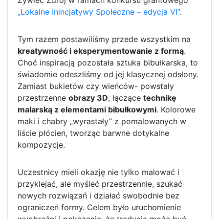
Żywiec Zdrój w ramach konkursu grantowego
„Lokalne Inincjatywy Społeczne – edycja VI”.
Tym razem postawiliśmy przede wszystkim na
kreatywność i eksperymentowanie z formą
.
Choć inspiracją pozostała sztuka bibułkarska, to
świadomie odeszliśmy od jej klasycznej odsłony.
Zamiast bukietów czy wieńców- powstały
przestrzenne
obrazy 3D
, łączące
technikę
malarską z elementami bibułkowymi
. Kolorowe
maki i chabry „wyrastały” z pomalowanych w
liście płócien, tworząc barwne dotykalne
kompozycje.
Uczestnicy mieli okazję nie tylko malować i
przyklejać, ale myśleć przestrzennie, szukać
nowych rozwiązań i działać swobodnie bez
ograniczeń formy. Celem było uruchomienie