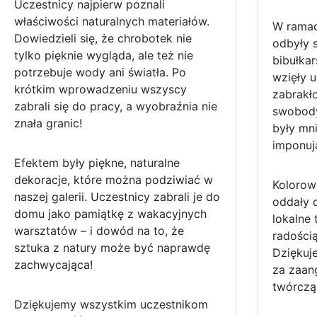
Uczestnicy najpierw poznali
właściwości naturalnych materiałów.
W rama
Dowiedzieli się, że chrobotek nie
odbyły 
tylko pięknie wygląda, ale też nie
bibułkar
potrzebuje wody ani światła. Po
wzięły u
krótkim wprowadzeniu wszyscy
zabrakło
zabrali się do pracy, a wyobraźnia nie
swobody
znała granic!
były mni
imponuj
Efektem były piękne, naturalne
dekoracje, które można podziwiać w
Kolorowe
naszej galerii. Uczestnicy zabrali je do
oddały d
domu jako pamiątkę z wakacyjnych
lokalne 
warsztatów – i dowód na to, że
radości
sztuka z natury może być naprawdę
Dziękuj
zachwycająca!
za zaan
twórczą
Dziękujemy wszystkim uczestnikom