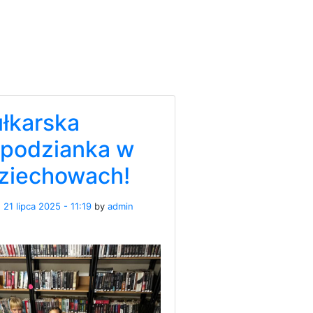
ułkarska
spodzianka w
ziechowach!
n
21 lipca 2025 - 11:19
by
admin