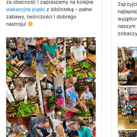
za obecność i zapraszamy na kolejne
Zajrzyjc
wakacyjne piątki
z biblioteką – pełne
najlepie
zabawy, twórczości i dobrego
wyjątko
nastroju!
naszym
zobaczyć