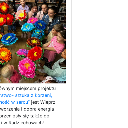
ównym miejscem projektu
rstwo- sztuka z korzeni,
ność w sercu”
jest Wieprz,
worzenia i dobra energia
rzeniosły się także do
eki w Radziechowach!