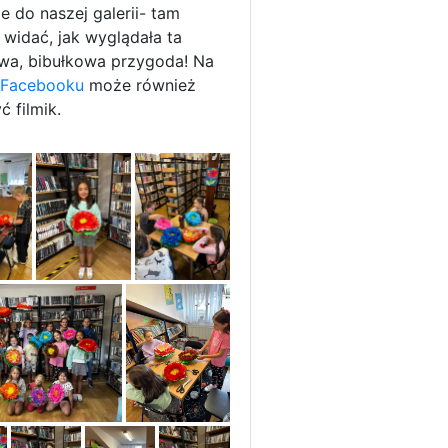
ie do naszej galerii- tam
j widać, jak wyglądała ta
wa, bibułkowa przygoda! Na
Facebooku
może również
 filmik.