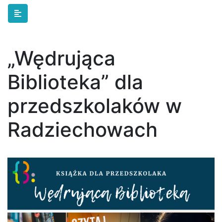
Skip to main content
„Wędrująca
Biblioteka” dla
przedszkolaków w
Radziechowach