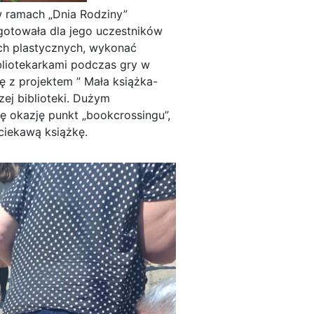
w ramach „Dnia Rodziny”
otowała dla jego uczestników
ach plastycznych, wykonać
ibliotekarkami podczas gry w
ę z projektem ” Mała książka-
zej biblioteki. Dużym
ę okazję punkt „bookcrossingu”,
ciekawą książkę.