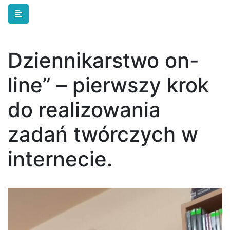
Skip to main content
Dziennikarstwo on-
line” – pierwszy krok
do realizowania
zadań twórczych w
internecie.