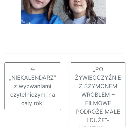
←
„PO
„NIEKALENDARZ”
ŻYWIECCZYŹNIE
z wyzwaniami
Z SZYMONEM
czytelniczymi na
WRÓBLEM –
cały rok!
FILMOWE
PODRÓŻE MAŁE
I DUŻE”-