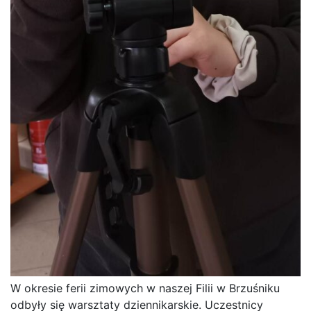
W okresie ferii zimowych w naszej Filii w Brzuśniku
odbyły się warsztaty dziennikarskie. Uczestnicy