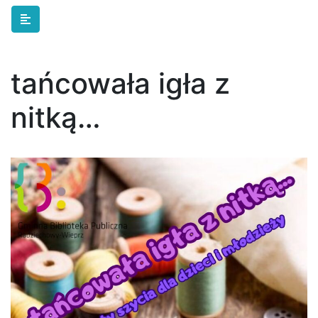
Skip to main content
tańcowała igła z
nitką…